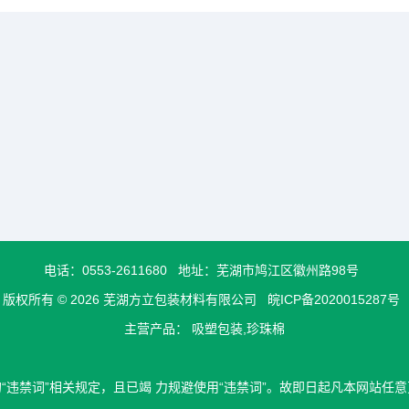
电话：
0553-2611680
地址：芜湖市鸠江区徽州路98号
版权所有 © 2026 芜湖方立包装材料有限公司
皖ICP备2020015287号
主营产品： 吸塑包装,珍珠棉
违禁词”相关规定，且已竭 力规避使用“违禁词”。故即日起凡本网站任意