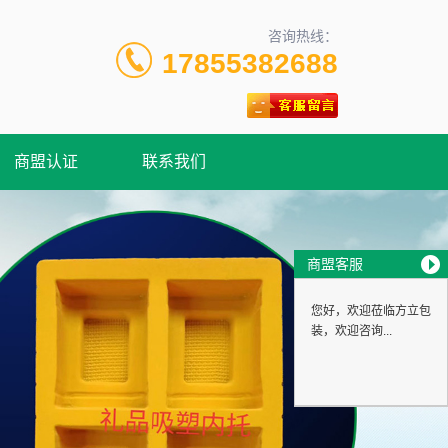
咨询热线：
17855382688
商盟认证
联系我们
商盟客服
您好，欢迎莅临方立包
装，欢迎咨询...