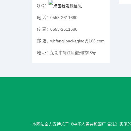
Q Q：
电 话：
0553-2611680
传 真：
0553-2611680
邮 箱：
whfanglipackaging@163.com
地 址：
芜湖市鸠江区徽州路98号
本网站全力支持关于《中华人民共和国广 告法》实施的“